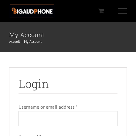
Passer
au
contenu
My Account
Accueil
|
My Account
Login
Username or email address
*